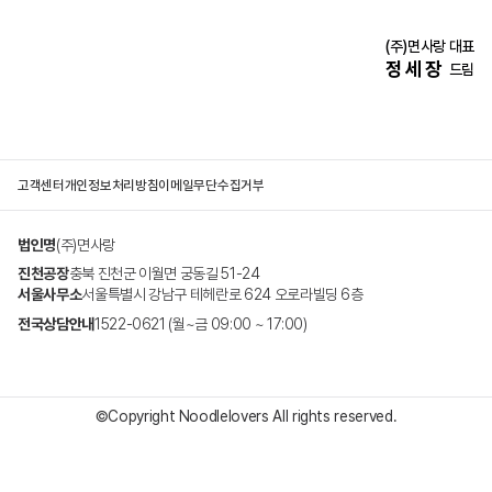
(주)면사랑 대표
정 세 장
드림
고객센터
개인정보처리방침
이메일무단수집거부
법인명
(주)면사랑
진천공장
충북 진천군 이월면 궁동길 51-24
서울사무소
서울특별시 강남구 테헤란로 624 오로라빌딩 6층
전국상담안내
1522-0621 (월~금 09:00 ~ 17:00)
©Copyright Noodlelovers All rights reserved.