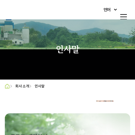
언어
한국어
회사 소개
English
제품&시장
日本語
인사말
사회공헌활동
简体中文
Italiano
인재채용
Français
회사 소개
인사말
광고홍보센터
Deutsch
고객 지원
O'zbekcha
Русский