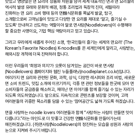
맛있고 영양많은 면 요리의 상품화 차원을 넘어 세계 대표적인 면과 면 요리들의
역사적 발생 유래와 문화적 배경, 정통 조리법과 독창적 진미, 세월따라
진화하는 면 요리 소비 행태 등의 면麵식문화를 폭넓게 발굴, 탐구,
소개함으로써 고객님들이 맛있고 다양한 면 요리를 제대로 ‘알고, 즐기실 수
있도록’ 안내하고 선도하는 역할이야 말로 면사랑(Noodlelovers)이 수행해야
할 중요한 사명이요, 기업 핵심 역량이라고 믿고 있습니다.
그리고 우리에게 새롭게 주어진 소명, ‘한국인들이 즐기는 세계의 면요리’ (The
Korean's Favorite Noodles) K-noodles를 온 세계인에게 알리고, 사랑받는,
해외시장 개척에 더욱 진력하려 합니다.
이런 우리들의 ‘희망과 의지’가 오롯이 담겨있는 공간이 바로 면사랑
(Noodlelovers) 홈페이지와 웹진 누들플래닛(noodleplanet.co.kr)입니다.
여러가지 면 요리와 관련된 문화, 과학, 상식, 다양한 레시피와 조리 비법, 새로운
면 소비 트렌드, 맛집 소개에 이르기까지, 각종 면 관련 정보들을 한곳에 모아 면
소비자들의 궁금증을 해소하고, 재미난 면 이야기를 함께 즐기실 수 있는 자리가
되도록 의도하였습니다. 앞으로도 지속적으로 콘텐츠를 보강할 것이며, 고객
여러분들의 귀중한 목소리를 담을 수 있는 ‘참여공간’도 넓혀 가도록 하겠습니다.
면을 사랑하는 noodle lovers 여러분들과 함께 “사랑하는 사람이 만들면 맛이
다릅니다.”라는 마인드로 더 맛좋고 건강한 면麵식문화를 만들어가는데
매진하겠습니다. (주)면사랑(Noodlelovers)의 정진하는 모습을 성원과 사랑의
눈으로 지켜봐 주시기 바랍니다.