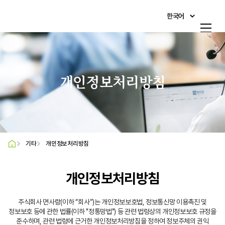
한국어
한국어
회사 소개
English
제품&시장
日本語
개인정보처리방침
사회공헌활동
简体中文
Italiano
인재채용
Français
기타
개인정보처리방침
광고홍보센터
Deutsch
고객 지원
개인정보처리방침
O'zbekcha
Русский
주식회사 면사랑(이하 “회사”)는 개인정보보호법, 정보통신망 이용촉진 및
정보보호 등에 관한 법률(이하 "정통망법") 등 관련 법령상의 개인정보보호 규정을
준수하며, 관련 법령에 근거한 개인정보처리방침을 정하여 정보주체의 권익