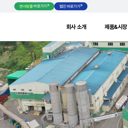
바로가기
웹진 바로가기
면사랑몰
회사 소개
제품&시장
브랜드 스토리
상품구성
B2C
인사말
B2B
연혁
누들헬시
수입
수출
시장 (파트너스