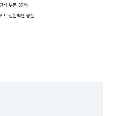
간편식 부문 3관왕
밀키트·실온팩면 생산