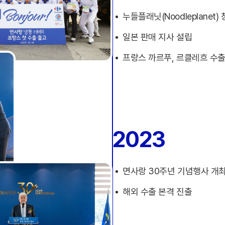
누들플래닛(Noodleplanet)
일본 판매 지사 설립
프랑스 까르푸, 르클레흐 수
2023
면사랑 30주년 기념행사 개
해외 수출 본격 진출