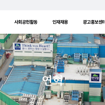
사회공헌활동
인재채용
광고홍보센
사회나눔활동
면사랑 광고
문화예술지원
면사랑 뉴스
연혁
)