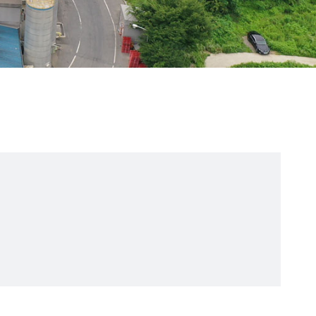
O'zbekcha
Русский