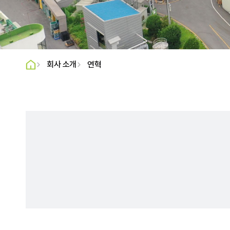
B2C
B2B
수입
수출
회사 소개
연혁