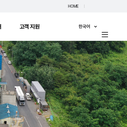
HOME
터
고객 지원
한국어
한국어
English
고객의 소리
日本語
FAQ
简体中文
Italiano
Français
Deutsch